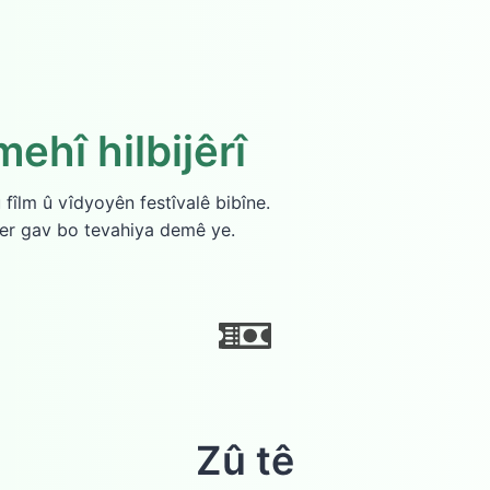
ehî hilbijêrî
û fîlm û vîdyoyên festîvalê bibîne.
 her gav bo tevahiya demê ye.
Zû tê