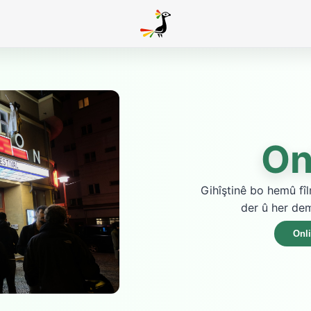
On
Gihîştinê bo hemû fîl
der û her dem
Onl