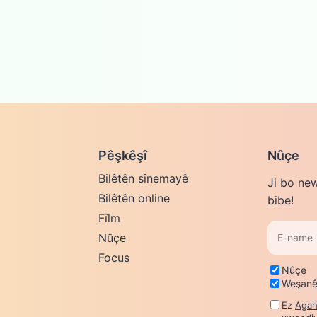
Pêşkêşî
Nûçe
Bilêtên sînemayê
Ji bo ne
Bilêtên online
bibe!
Fîlm
E-
Nûçe
name
Focus
Vebijarkên
Nûçe
newsletter
Weşanê
Ez
Agah