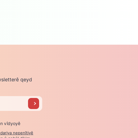
wsletterê qeyd
ê
n vîdyoyê
dariya nepenîtiyê