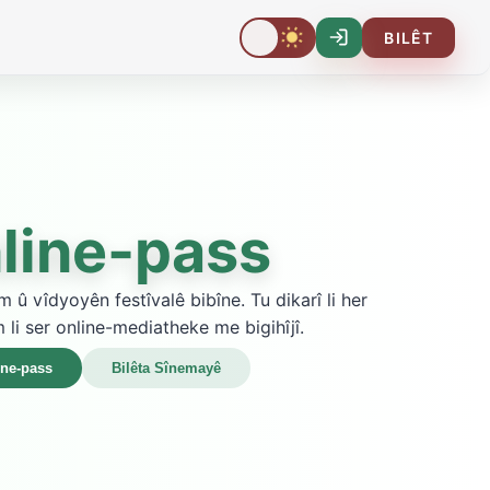
BILÊT
Log-
In
line-pass
m û vîdyoyên festîvalê bibîne. Tu dikarî li her
 li ser online-mediatheke me bigihîjî.
ine-pass
Bilêta Sînemayê